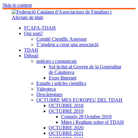
Skip to content
FCAFA-TDAH
Qui som?
Comitè Científic Assessor
T’ajudem a crear una associació
TDAH
Difusió
notícies i comunicats
Sol·licitut al Govern de la Generalitat
de Catalunya
Expo Itinerant
Estudis i artícles científics
Videoteca
Descàrregues
OCTUBRE MES EUROPEU DEL TDAH
OCTUBRE 2018
OCTUBRE 2019
Congrés 28 Octubre 2019
Mites i Realitats sobre el TDAH
OCTUBRE 2020
OCTUBRE 2021