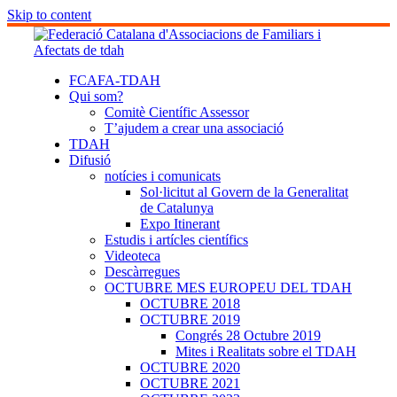
Skip to content
FCAFA-TDAH
Qui som?
Comitè Científic Assessor
T’ajudem a crear una associació
TDAH
Difusió
notícies i comunicats
Sol·licitut al Govern de la Generalitat
de Catalunya
Expo Itinerant
Estudis i artícles científics
Videoteca
Descàrregues
OCTUBRE MES EUROPEU DEL TDAH
OCTUBRE 2018
OCTUBRE 2019
Congrés 28 Octubre 2019
Mites i Realitats sobre el TDAH
OCTUBRE 2020
OCTUBRE 2021